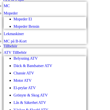
MC
Mopeder
Mopeder El
Mopeder Bensin
Lekmaskiner
MC på B-Kort
Tillbehör
ATV Tillbehör
Belysning ATV
Däck & Bandsatser ATV
Chassie ATV
Motor ATV
El-prylar ATV
Grönyte & Skog ATV
Lås & Säkerhet ATV
Väskor & Skydd ATV