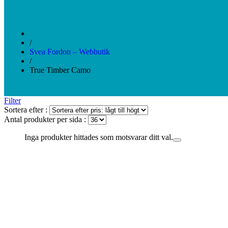
/
Svea Fordon – Webbutik
/
True Timber Camo
Filter
Sortera efter :
Antal produkter per sida :
Inga produkter hittades som motsvarar ditt val.