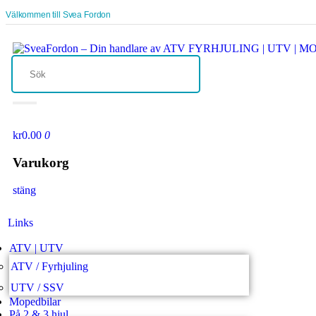
Välkommen till Svea Fordon
kr0.00
0
Varukorg
stäng
Links
ATV | UTV
ATV / Fyrhjuling
UTV / SSV
Mopedbilar
På 2 & 3 hjul