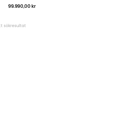
99.990,00
kr
t sökresultat
Stubbfräs SG-8 IB
25.995,00
kr