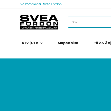
Välkommen till Svea Fordon
ATV | UTV
Mopedbilar
På 2 & 3 h