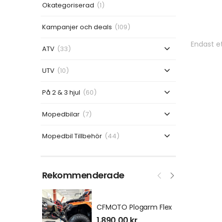
Okategoriserad
(1)
Kampanjer och deals
(109)
Endast et
ATV
(33)
UTV
(10)
På 2 & 3 hjul
(60)
Mopedbilar
(7)
Mopedbil Tillbehör
(44)
Rekommenderade
CFMOTO Plogarm Flex
1.890,00
kr