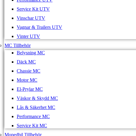
Service Kit UTV
Vinschar UTV
Vagnar & Trailers UTV
Vinter UTV
MC Tillbehör
Belysning MC
Däck MC
Chassie MC
Motor MC
El-Prylar MC
Väskor & Skydd MC
Lås & Säkerhet MC
Performance MC
Service Kit MC
Mopedbil Tillbehör