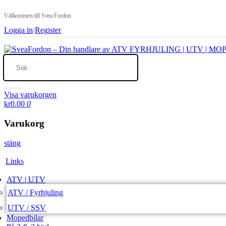
Välkommen till Svea Fordon
Logga in
/
Register
Visa varukorgen
kr0.00
0
Varukorg
stäng
Links
ATV | UTV
ATV / Fyrhjuling
UTV / SSV
Mopedbilar