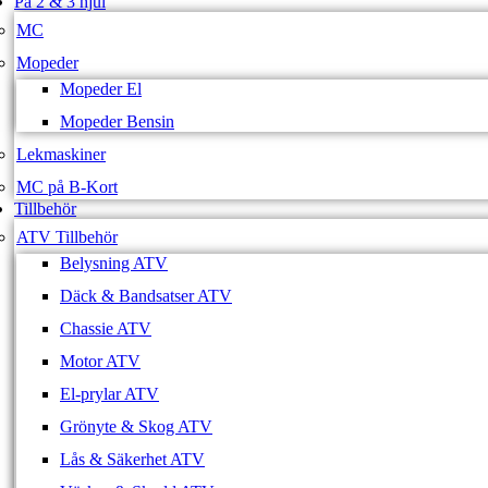
På 2 & 3 hjul
MC
Mopeder
Mopeder El
Mopeder Bensin
Lekmaskiner
MC på B-Kort
Tillbehör
ATV Tillbehör
Belysning ATV
Däck & Bandsatser ATV
Chassie ATV
Motor ATV
El-prylar ATV
Grönyte & Skog ATV
Lås & Säkerhet ATV