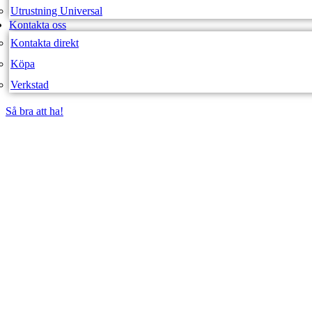
Utrustning Universal
Kontakta oss
Kontakta direkt
Köpa
Verkstad
Så bra att ha!
Så bra att ha!
SVEA FORDON – WEBBUTIK
GRÖN