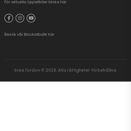
För aktuella öppettider
klicka här
Besök vår
Blocketbutik
här
Svea fordon © 2026. Alla rättigheter förbehållna.