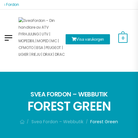
ea Fordon
k
0
Visa varukorgen
SVEA FORDON – WEBBUTIK
FOREST GREEN
Svea Fordon – Webbutik
Forest Green
/
/