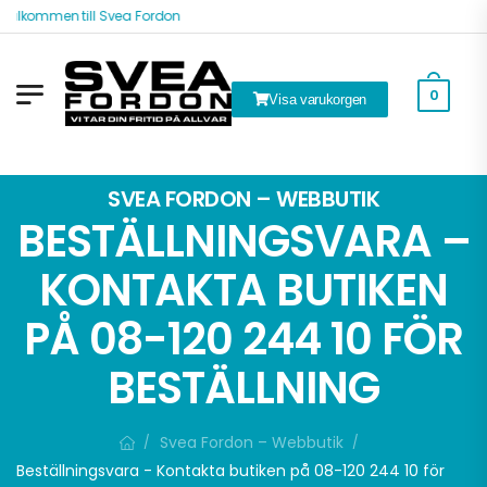
Välkommen till Svea Fordon
0
Visa varukorgen
k
SVEA FORDON – WEBBUTIK
BESTÄLLNINGSVARA –
KONTAKTA BUTIKEN
PÅ 08-120 244 10 FÖR
BESTÄLLNING
Svea Fordon – Webbutik
/
/
Beställningsvara - Kontakta butiken på 08-120 244 10 för